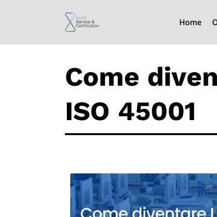
Home
O
Come diven
ISO 45001