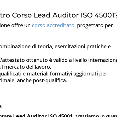
stro Corso Lead Auditor ISO 45001
zione offre un
corso accreditato
, progettato per
mbinazione di teoria, esercitazioni pratiche e
’attestato ottenuto è valido a livello internazion
ul mercato del lavoro.
alificati e materiali formativi aggiornati per
timale, anche post-qualifica.
a
entare
Lead Auditor ISO 45001,
trattiamo in que