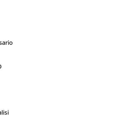
sario
O
lisi