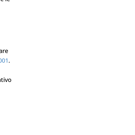
are
001
.
ativo