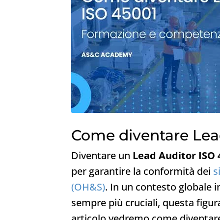
Come diventare Lea
Diventare un
Lead Auditor ISO 
per garantire la conformità dei
s
(OH&S)
. In un contesto globale i
sempre più cruciali, questa figur
articolo vedremo come diventare u