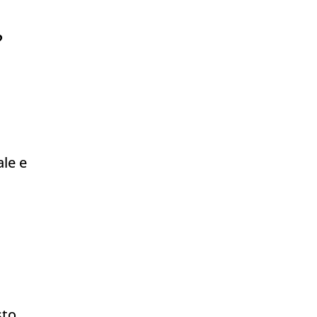
?
ale e
sto