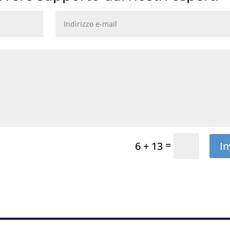
=
In
6 + 13