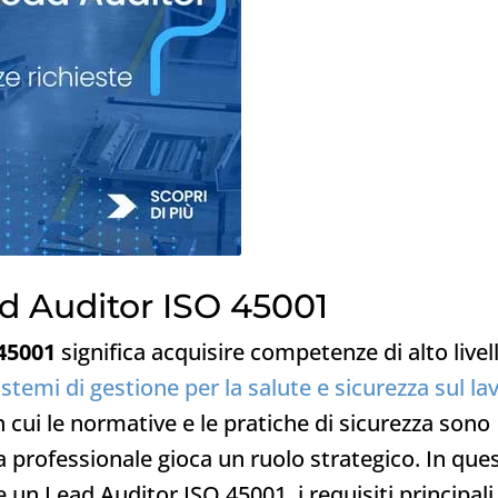
d Auditor ISO 45001
45001
significa acquisire competenze di alto livel
istemi di gestione per la salute e sicurezza sul la
n cui le normative e le pratiche di sicurezza sono
a professionale gioca un ruolo strategico. In que
n Lead Auditor ISO 45001, i requisiti principali 