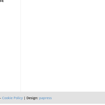
SSE
-
Cookie Policy
| Design:
papress