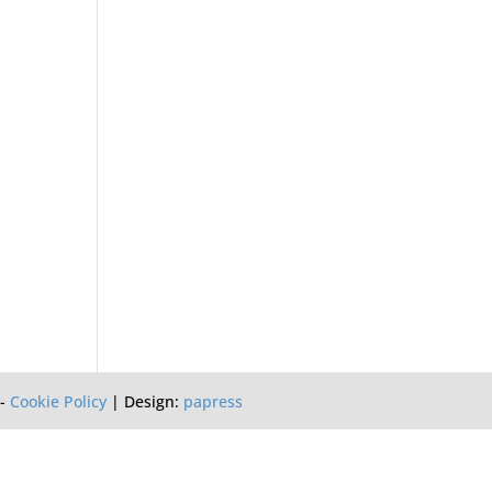
-
Cookie Policy
| Design:
papress