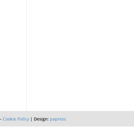
-
Cookie Policy
| Design:
papress