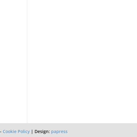
-
Cookie Policy
| Design:
papress