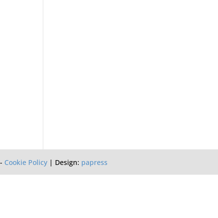
-
Cookie Policy
| Design:
papress