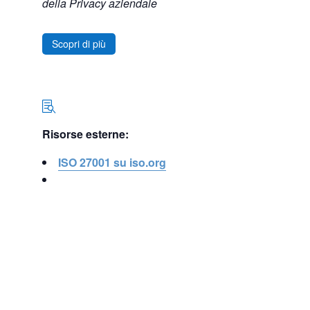
della Privacy aziendale
Scopri di più

Risorse esterne:
ISO 27001 su iso.org