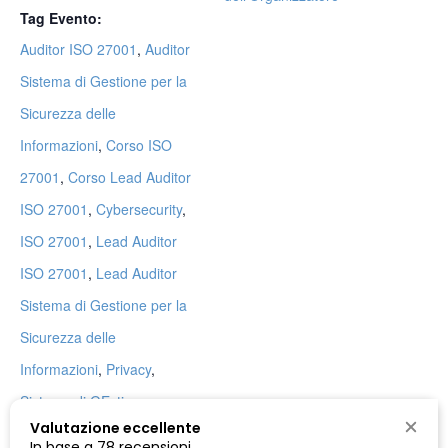
Tag Evento:
Auditor ISO 27001
,
Auditor
Sistema di Gestione per la
Sicurezza delle
Informazioni
,
Corso ISO
27001
,
Corso Lead Auditor
ISO 27001
,
Cybersecurity
,
ISO 27001
,
Lead Auditor
ISO 27001
,
Lead Auditor
Sistema di Gestione per la
Sicurezza delle
Informazioni
,
Privacy
,
Sistema di GEstione
Valutazione eccellente
Sicurezza delle Informazioni
In base a 78 recensioni