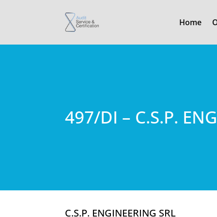
Home
O
497/DI – C.S.P. E
C.S.P. ENGINEERING SRL