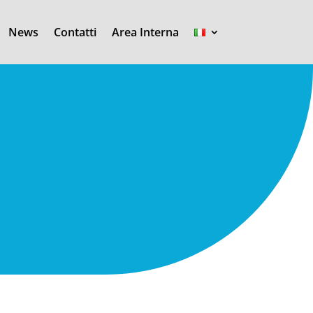
News
Contatti
Area Interna