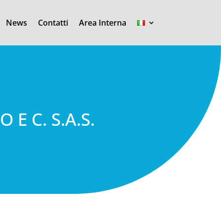
News
Contatti
Area Interna
E C. S.A.S.