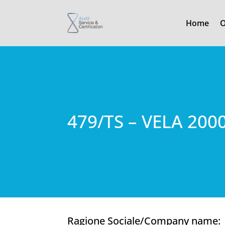
Home
O
479/TS – VELA 200
Ragione Sociale/Company name: