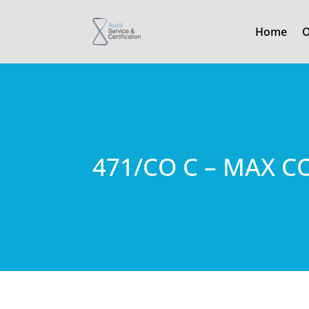
Home
O
471/CO C – MAX 