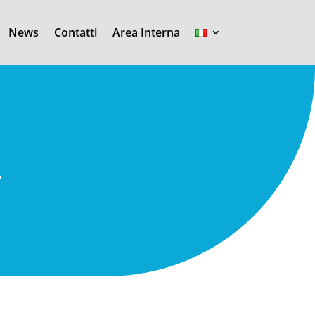
News
Contatti
Area Interna
.