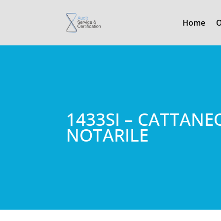
Home
O
1433SI – CATTANE
NOTARILE