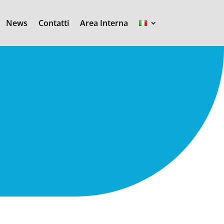
News
Contatti
Area Interna