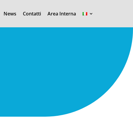
News
Contatti
Area Interna