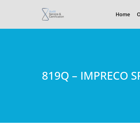
Home
O
819Q – IMPRECO S