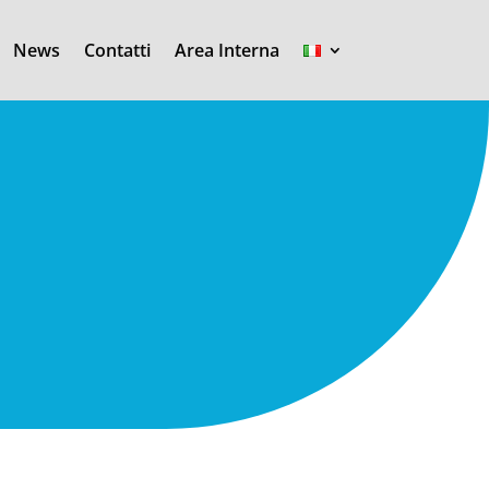
News
Contatti
Area Interna