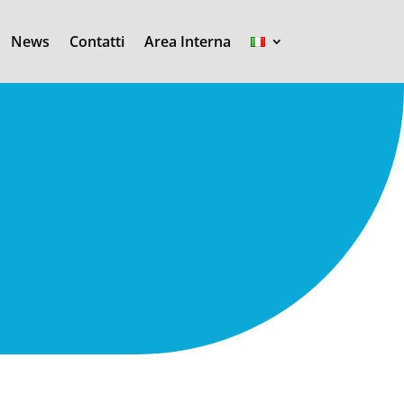
News
Contatti
Area Interna