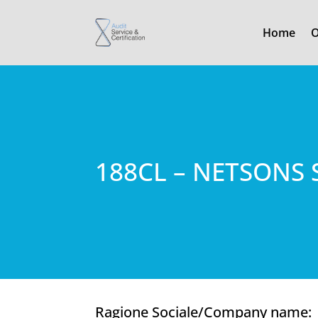
Home
O
188CL – NETSONS 
Ragione Sociale/Company name: