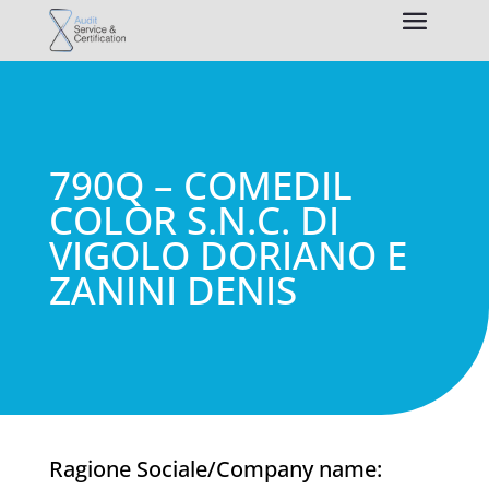
790Q – COMEDIL
COLOR S.N.C. DI
VIGOLO DORIANO E
ZANINI DENIS
Ragione Sociale/Company name: