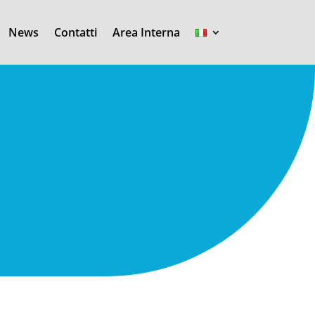
News
Contatti
Area Interna