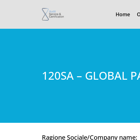
Home
O
120SA – GLOBAL P
Ragione Sociale/Company name: