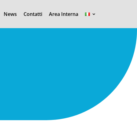
News
Contatti
Area Interna