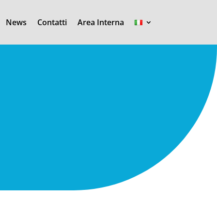
News
Contatti
Area Interna