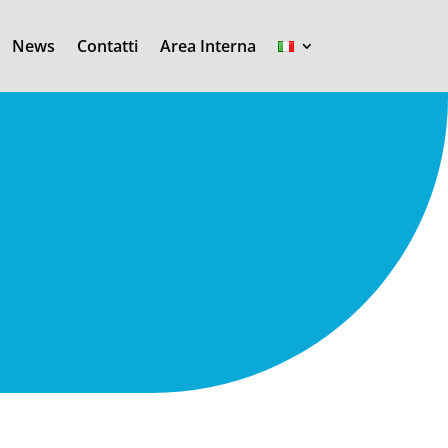
News
Contatti
Area Interna