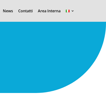
News
Contatti
Area Interna