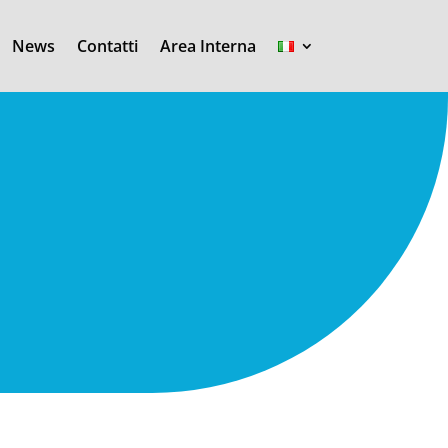
News
Contatti
Area Interna