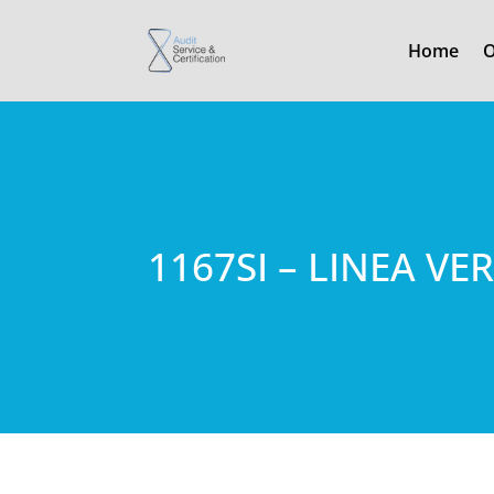
Home
O
1167SI – LINEA VE