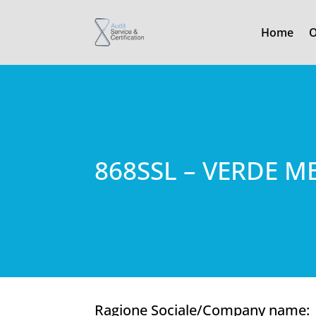
Home
O
868SSL – VERDE 
Ragione Sociale/Company name: