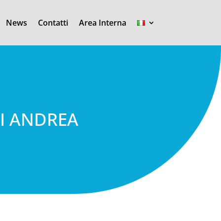
News
Contatti
Area Interna
I ANDREA