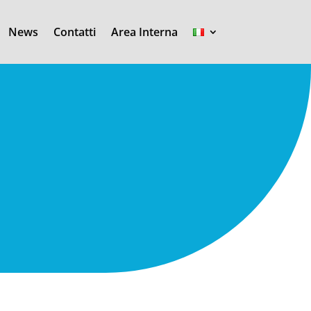
News
Contatti
Area Interna