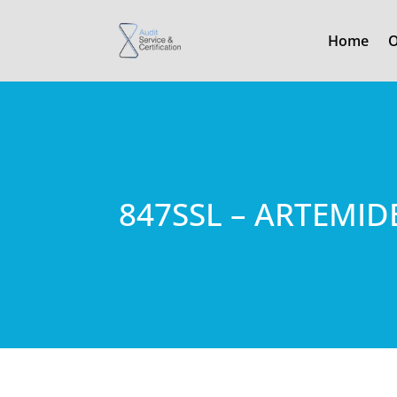
Home
O
847SSL – ARTEMID