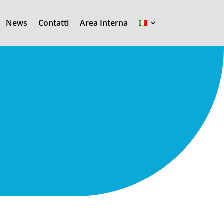
News
Contatti
Area Interna