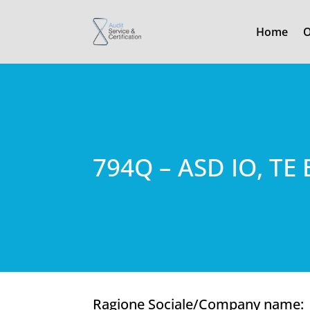
Home
O
794Q – ASD IO, TE
Ragione Sociale/Company name: