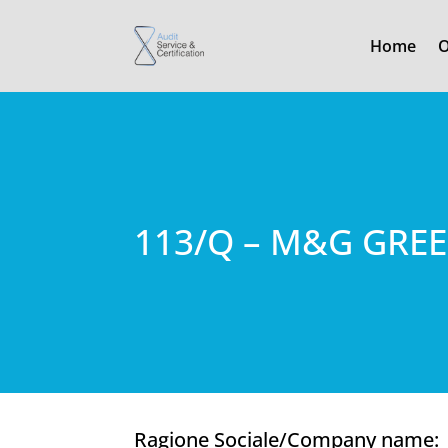
Home
O
113/Q – M&G GREE
Ragione Sociale/Company name: