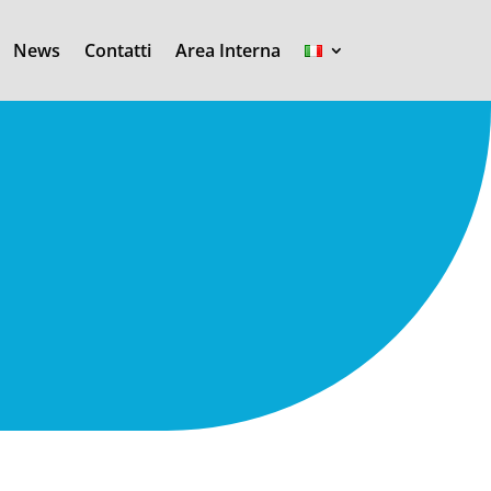
News
Contatti
Area Interna