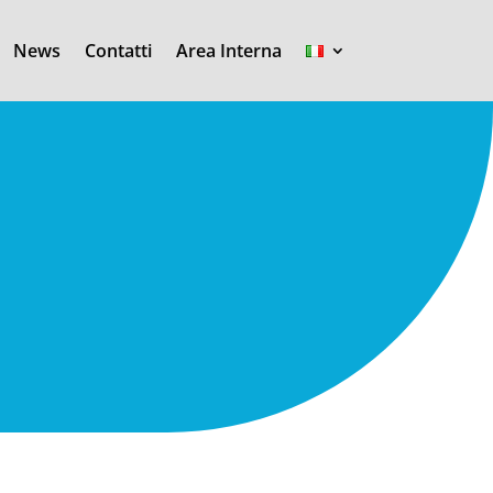
News
Contatti
Area Interna